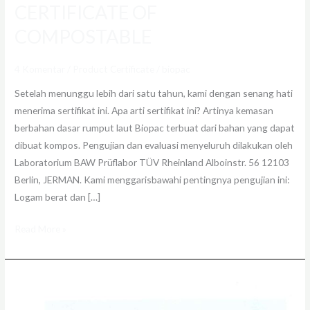
CERTIFICATE OF
COMPOSTABLE
4 Komentar
/
Product Certificate
/
biopac
Setelah menunggu lebih dari satu tahun, kami dengan senang hati
menerima sertifikat ini. Apa arti sertifikat ini? Artinya kemasan
berbahan dasar rumput laut Biopac terbuat dari bahan yang dapat
dibuat kompos. Pengujian dan evaluasi menyeluruh dilakukan oleh
Laboratorium BAW Prüflabor TÜV Rheinland Alboinstr. 56 12103
Berlin, JERMAN. Kami menggarisbawahi pentingnya pengujian ini:
Logam berat dan […]
Read More »
Biopac
memiliki